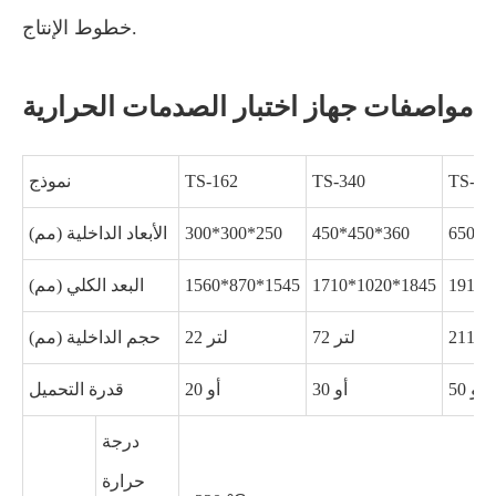
خطوط الإنتاج.
مواصفات جهاز اختبار الصدمات الحرارية
TS-50
TS-340
TS-162
نموذج
650*6
450*450*360
300*300*250
الأبعاد الداخلية (مم)
1910*
1710*1020*1845
1560*870*1545
البعد الكلي (مم)
2 لتر
72 لتر
22 لتر
حجم الداخلية (مم)
50 أو
30 أو
20 أو
قدرة التحميل
درجة
حرارة