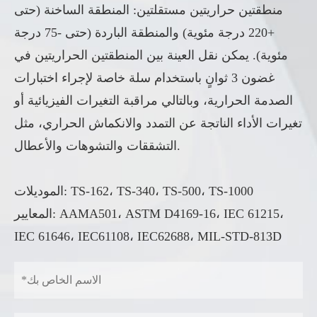
منطقتين حراريتين مستقلتين: المنطقة الساخنة (حتى
+220 درجة مئوية) والمنطقة الباردة (حتى -75 درجة
مئوية). يمكن نقل العينة بين المنطقتين الحراريتين في
غضون 3 ثوانٍ باستخدام سلة خاصة لإجراء اختبارات
الصدمة الحرارية، وبالتالي مراقبة التغيرات الفيزيائية أو
تغيرات الأداء الناتجة عن التمدد والانكماش الحراري، مثل
التشققات والتشوهات والأعطال.
الموديلات: TS-162، TS-340، TS-500، TS-1000
المعايير: AAMA501، ASTM D4169-16، IEC 61215،
IEC 61646، IEC61108، IEC62688، MIL-STD-813D