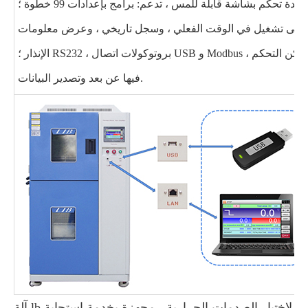
وحدة تحكم بشاشة قابلة للمس ، تدعم: برامج بإعدادات 99 خطوة ؛
حنى تشغيل في الوقت الفعلي ، وسجل تاريخي ، وعرض معلومات
الإنذار ؛ RS232 ، بروتوكولات اتصال USB و Modbus ، ويمكن التحكم
فيها عن بعد وتصدير البيانات.
آلة lb لاختبار الصدمات الحرارية ، مجهزة بخدمة استجابة