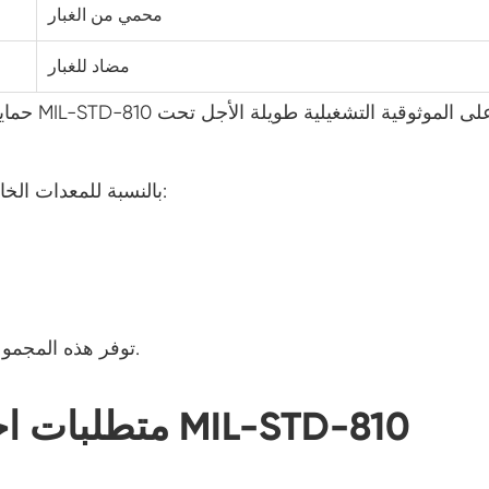
محمي من الغبار
غرفة اختبار الوحدات الكهروضوئية
مضاد للغبار
غرفة هزاز درجة الحرارة
خزانة بدرجة حرارة منخفضة ثابتة
بالنسبة للمعدات الخارجية الحرجة، غالبًا ما يقوم المصنعون بإجراء كليهما:
غرفة اختبار الكهروضوئية
غرفة تجميد الذوبان
غرفة اختبار مقاومة للانفجار
توفر هذه المجموعة تقييمًا أكثر شمولاً لأداء الغلاف والمتانة التشغيلية.
غرفة اختبار تجميد الرطوبة
الغرفة البيئية للخلايا الكهروضوئية
متطلبات اختبار 
غرفة اختبار معملية