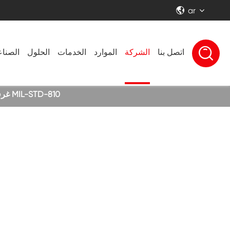
ar


اتصل بنا
الشركة
الموارد
الخدمات
الحلول
الصنا
غرفة اختبار الرمال والغبار المتطاير للمعدات الكهربائية الخارجية: دليل اختبار الموثوقية وفقًا لمعيار MIL-STD-810