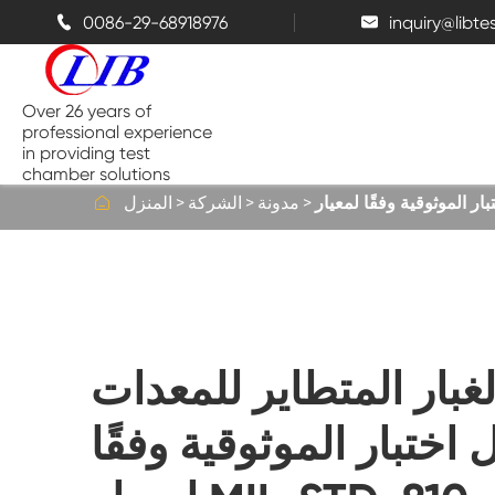
0086-29-68918976
inquiry@libt


Over 26 years of
professional experience
in providing test
chamber solutions

مدونة
الشركة
المنزل
غرفة درجة الحرارة والرطوبة
غرفة اختبار الفوق
لغبار المتطاير للمعدات
غرف حرارية
 اختبار الموثوقية وفقًا
غرف رش الملح