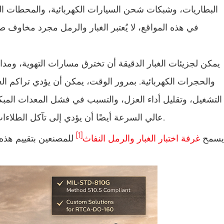
بطارية مقاومة للانفجار غرفة هروب حرارية
البطاريات، وشبكات شحن السيارات الكهربائية، والمحطات الفر
في هذه المواقع، لا يُعتبر الغبار والرمل مجرد مخاوف ص
غرفة الرطوبة الحرارية
ماكينة اهتزاز للحرارة
يمكن لجزيئات الغبار الدقيقة أن تخترق مسارات التهوية، وم
والحجرات الكهربائية. بمرور الوقت، يمكن أن يؤدي تراكم الغب
غرفة تجميد صناعية
التشغيل، وتقليل أداء العزل، والتسبب في فشل المعدات المبكر.
باب مزدوج غرفة مخصصة لدرجة الحرارة والرطوبة
عالي السرعة أيضًا أن يؤدي إلى تآكل الطلاءات، والأختام، ولوحات العرض، والمكونات المكشوفة.
غرفة اختبار العمر الرف
[1]
يسمح
غرفة اختبار الغبار والرمل النفاث
للمصنعين بتقييم هذ
غرفة اختبار المناخ ورذاذ الملح المجمعة
وحدة التحكم في درجة الحرارة والرطوبة والظروف
البيئية
غرفة محاكاة درجة الحرارة البيئية