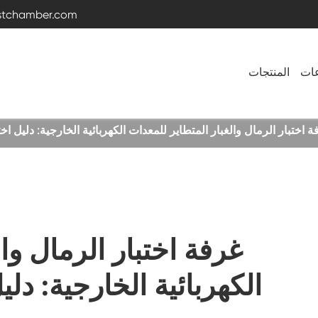
estchamber.com
عات
المنتجات
غرفة اختبار درجة الحرارة والرطوبة
غرفة باردة ساخنة
غرفة اختبار الرمال وا
غرفة هزازة
الكهربائية الخارجية: دليل
غرفة الرطوبة بدرجة حرارة ثابتة