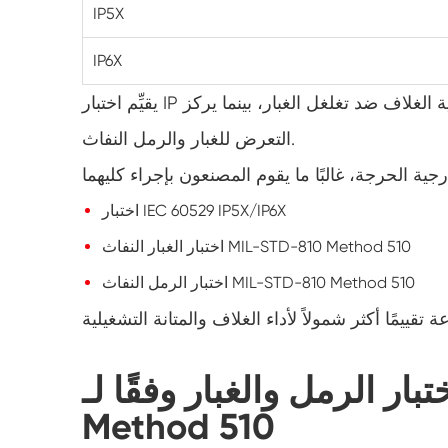
IP5X
IP6X
يقيِّم اختبار IP حماية الغلاف ضد تغلغل الغبار، بينما يركز MIL-STD-810 على الموثوقية التشغيلية طويلة الأجل تحت
التعرض للغبار والرمل النفاث.
اختبار IEC 60529 IP5X/IP6X
اختبار الغبار النفاث MIL-STD-810 Method 510
اختبار الرمل النفاث MIL-STD-810 Method 510
الرمل والغبار وفقًا لـ MIL-STD-810
Method 510