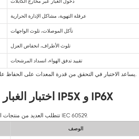
دخول الغبار عبر مخارج الكابلات
معدات اختبار عمر الرف المتسارع
عرقلة التهوية، مشاكل الإدارة الحرارية
غرفة الاستقرار
تآكل الموصلات، تلوث الواجهات
غرفة المناخ البارد
تلوث الأطراف، انخفاض العزل
المشي في غرفة الرطوبة
تقييد تدفق الهواء، انسداد المرشحات
حرارة الغرفة الرطوبة الباردة
يساعد الاختبار في التحقق من قدرة المعدات على الحفاظ على الأداء والسلامة في ظل الظروف البيئية الواقعية.
الوصول إلى الغرفة البيئية
اختبار الغبار مقابل التحقق من الحماية IP5X و IP6X
غرفة المناخ للخلايا الكهروضوئية
تتطلب العديد من منتجات الطاقة الخارجية الامتثال لمعايير الحماية من الدخول IEC 60529.
غرفة إجهاد بيئية
الوصف
غرفة بيئية دون الصفر