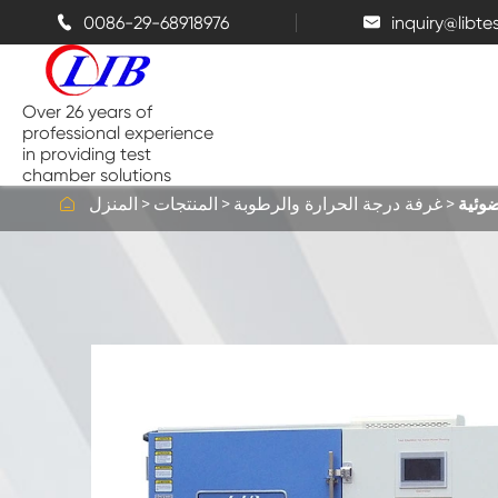
0086-29-68918976
inquiry@libt


Over 26 years of
professional experience
in providing test
chamber solutions

ضوئية
غرفة درجة الحرارة والرطوبة
المنتجات
المنزل
غرفة درجة الحرارة والرطوبة
غرفة اختبار الفوق
غرف حرارية
غرف رش الملح