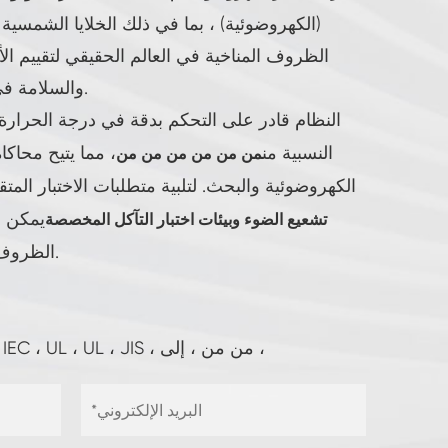
(الكهروضوئية) ، بما في ذلك الخلايا الشمسية
الظروف المناخية في العالم الحقيقي لتقييم الأ
والسلامة في ظل ظروف الإجهاد المتسارع.
النظام قادر على التحكم بدقة في درجة الحرارة
النسبية من
، مما يتيح محاكا
من من من من من من
الكهروضوئية والبحث. لتلبية متطلبات الاختبار المتق
يمكن أ
تشعيع الضوء وبيئات اختبار التآكل المخصصة
الظروف الخارجية الأكثر تعقيدًا وتطرفًا.
معيار: ، IEC من ، IEC ، IEC ، ، IEC ، UL ، UL ، JIS ، من من ، إلى ،