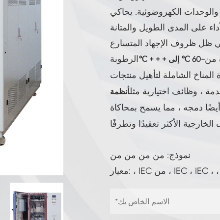
غرفة اختبار البطاريات
 والوحدات الكهروضوئية. يحاكي
داء على المدى الطويل والمتانة
غرفة اختبار درجة حرارة عالية منخفضة
غرفة CO2 المناخية
 من
الرطوبة
-60 ℃ إلى + + + ℃
ة المناخ الشاملة لتأهيل منتجات
غرفة تبريد
دمة ، وظائف اختيارية مثل
أنظمة
غرفة التحكم في البيئة
يضًا دمجه ، مما يسمح بمحاكاة
غرفة اختبار المناخ ودرجة الحرارة
نموذج: من من من من
غرفة اختبار درجة الحرارة الباردة الساخنة
خزانة مناخية ثابتة
معدات اختبار رشاش وصدمات الماء ودرجة
الحرارة LV124