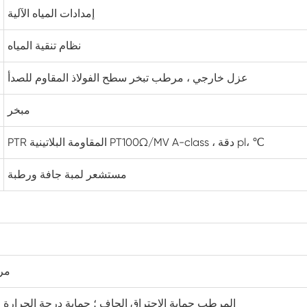
إمدادات المياه الآلية
غرفة اختبار الوحدات الكهروضوئية
نظام تنقية المياه
غرفة هزاز درجة الحرارة
عزل خارجي ، مرطب تبخر سطح الفولاذ المقاوم للصدأ
خزانة بدرجة حرارة منخفضة ثابتة
مبخر
غرفة اختبار الكهروضوئية
PTR المقاومة البلاتينية PT100Ω/MV A-class ، دقة pl، ℃
غرفة تجميد الذوبان
مستشعر لمبة جافة ورطبة
غرفة اختبار مقاومة للانفجار
غرفة اختبار تجميد الرطوبة
الغرفة البيئية للخلايا الكهروضوئية
مرو
غرفة اختبار معملية
المرطب حماية الاحتراق الجاف ؛ حماية درجة الحرارة الزائ