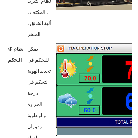
نظام التبريد
، المكثف ،
آلية الخانق ،
المبخر.
يمكن
⑤ نظام
للتحكم في
التحكم
تحديد الهوية
التحكم في
درجة
الحرارة
والرطوبة
ودوران
الهواء