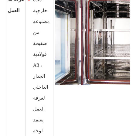
خارجية
العمل
مصنوعة
من
صفيحة
فولاذية
A3 ،
الجدار
الداخلي
لغرفة
العمل
يعتمد
لوحة