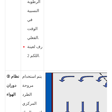
الرطوبة
النسبية
في
الوقت
الفعلي.
رف لعينة
اللكم 2.
يتم استخدام
② نظام
مروحة
دوران
الطرد
الهواء
المركزي