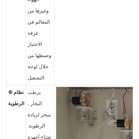
وغيرها من
المعالم في
غرفة
الاختبار
وضبطها من
خلال لوحة
التشغيل.
يرطب
⑥ نظام
البخار ،
الرطوبة
يتبخر لزيادة
الرطوبة.
تحتاج أجهزة