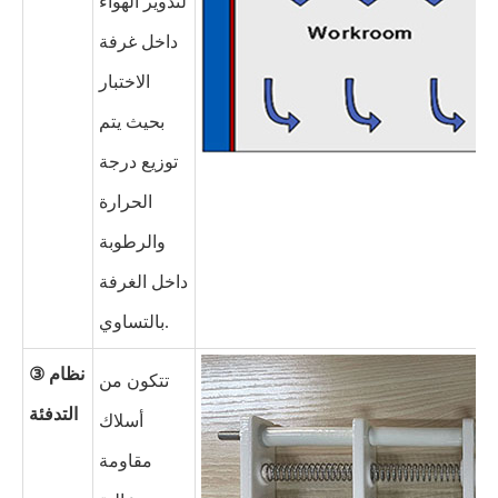
لتدوير الهواء
داخل غرفة
الاختبار
بحيث يتم
توزيع درجة
الحرارة
والرطوبة
داخل الغرفة
بالتساوي.
③ نظام
تتكون من
التدفئة
أسلاك
مقاومة