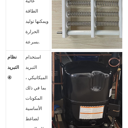
عالية
الطاقة
ويمكنها توليد
الحرارة
بسرعة.
استخدام
نظام
التبريد
التبريد
الميكانيكي ،
④
بما في ذلك
المكونات
الأساسية
لضاغط