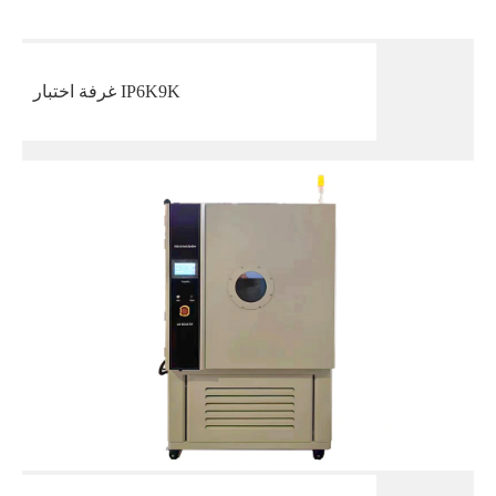
غرفة اختبار IP6K9K