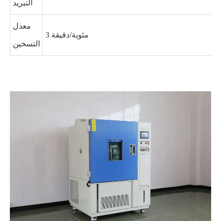
التبريد
معدل
3 مئوية/دقيقة
التسخين