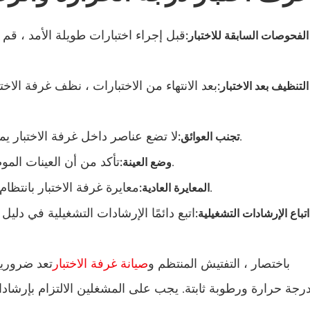
غرفة اختبار الوحدات الكهروضوئية
قبل إجراء اختبارات طويلة الأمد ، قم ب
الفحوصات السابقة للاختبار:
غرفة هزاز درجة الحرارة
بعد الانتهاء من الاختبارات ، نظف غرفة الاخ
التنظيف بعد الاختبار:
خزانة بدرجة حرارة منخفضة ثابتة
غرفة اختبار الكهروضوئية
لا تضع عناصر داخل غرفة الاختبار يمكن أن تعرقل دوران الهواء وتؤثر على نتائج الاختبار.
تجنب العوائق:
غرفة تجميد الذوبان
تأكد من أن العينات الموضوعة في غرفة الاختبار لا تمنع فتحات دوران الهواء.
وضع العينة:
معايرة غرفة الاختبار بانتظام لضمان التحكم الدقيق في درجة الحرارة والرطوبة.
المعايرة العادية:
غرفة اختبار مقاومة للانفجار
اتبع دائمًا الإرشادات التشغيلية في د
اتباع الإرشادات التشغيلية:
غرفة اختبار تجميد الرطوبة
الغرفة البيئية للخلايا الكهروضوئية
باختصار ، التفتيش المنتظم و
صيانة غرفة الاختبار
تعد ضرورية
رجة حرارة ورطوبة ثابتة. يجب على المشغلين الالتزام بإرشادا
غرفة اختبار معملية