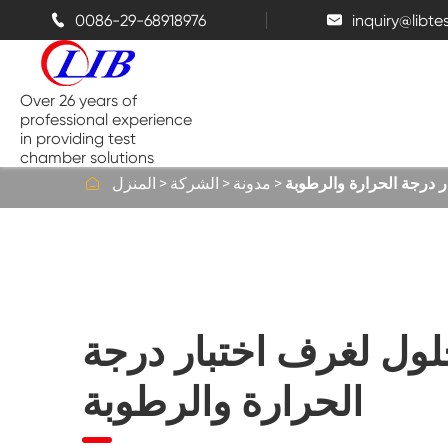
0086-29-68918976
inquiry@libt


Over 26 years of
professional experience
in providing test
chamber solutions

ر درجة الحرارة والرطوبة
مدونة
الشركة
المنزل
غرفة درجة الحرارة والرطوبة
غرفة اختبار الفوق
حلول لغرف اختبار درجة
غرف حرارية
الحرارة والرطوبة
غرف رش الملح