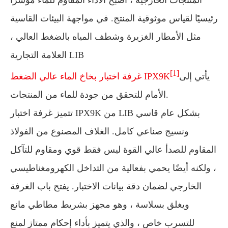
المنتجات الخارجية ، أصبح الأداء المقاوم للماء مؤشرًا
رئيسيًا لقياس موثوقية المنتج. في مواجهة البيئات القاسية
مثل الأمطار الغزيرة وشطف المياه بالضغط العالي ،
العلامة التجارية LIB
[1]
يأتي إلى
غرفة اختبار بخاخ الماء عالي الضغط IPX9K
الأمام للتحقق من جودة للماء من المنتجات.
تتميز غرفة اختبار IPX9K من LIB بشكل عام قاسي
ونسيج صناعي كامل. الغلاف المصنوع من الفولاذ
المقاوم للصدأ عالي القوة ليس فقط قوي ومقاوم للتآكل
، ولكنه أيضًا يحمي بفعالية من التداخل الكهرومغناطيسي
الخارجي لضمان دقة بيانات الاختبار. يفتح باب الغرفة
ويغلق بسلاسة ، وهو مجهز بشريط مطاطي مانع
للتسرب خاص ، والذي يتميز بأداء إحكام ممتاز لمنع