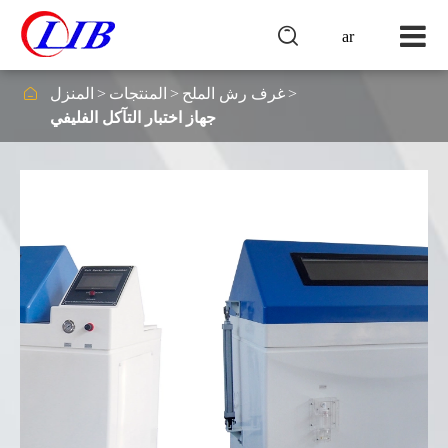

ar

غرف رش الملح
المنتجات
المنزل
جهاز اختبار التآكل الفليفي