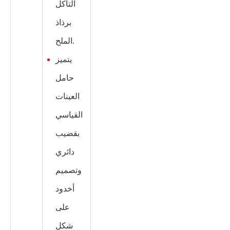
التآكل
برذاذ
الملح.
يتميز
حامل
العينات
القياسي
بقضيب
دائري
وتصميم
أخدود
على
شكل