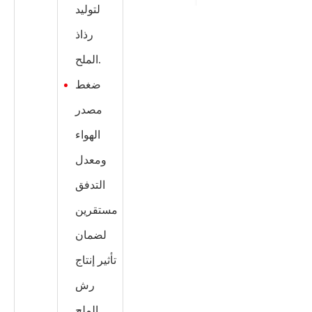
لتوليد
رذاذ
الملح.
ضغط
مصدر
الهواء
ومعدل
التدفق
مستقرين
لضمان
تأثير إنتاج
رش
الملح.