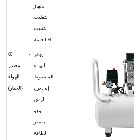
بجهاز
التقليب
لتثبيت
قيمة PH.
يوفر
⑦
الهواء
مصدر
المضغوط
الهواء
إلى برج
(الخيار)
الرش
وهو
مصدر
الطاقة