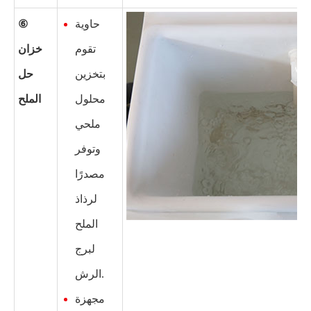
حاوية
⑥
تقوم
خزان
بتخزين
حل
محلول
الملح
ملحي
وتوفر
مصدرًا
لرذاذ
الملح
لبرج
الرش.
مجهزة