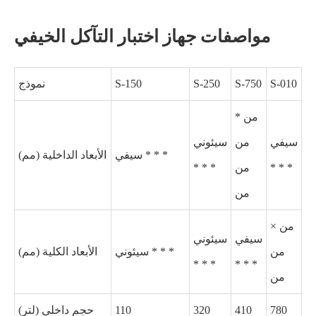
مواصفات جهاز اختبار التآكل الخيفي
S-010
S-750
S-250
S-150
نموذج
* من
سيفي
من
سيئوني
سيفي * * *
الأبعاد الداخلية (مم)
* * *
من
* * *
من
× من
سيفي
سيئوني
من
سيئوني * * *
الأبعاد الكلية (مم)
* * *
* * *
من
780
410
320
110
حجم داخلي (لتر)