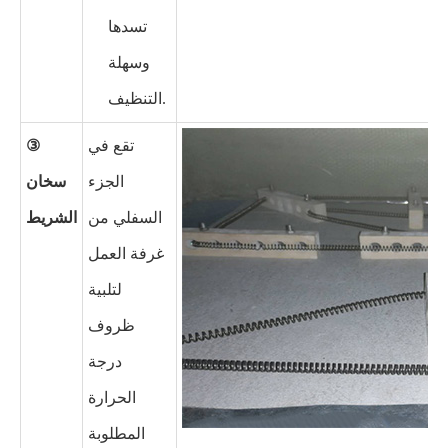
تسدها
وسهلة
التنظيف.
تقع في
③
الجزء
سخان
السفلي من
الشريط
غرفة العمل
لتلبية
ظروف
درجة
الحرارة
المطلوبة