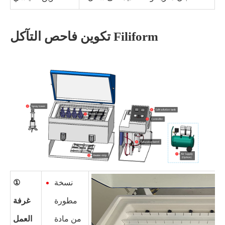
تكوين فاحص التآكل Filiform
نسخة
①
مطورة
غرفة
من مادة
العمل