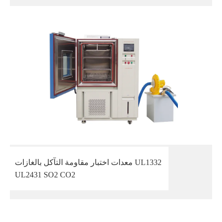
معدات اختبار مقاومة التآكل بالغازات UL1332
UL2431 SO2 CO2