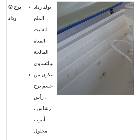
يولد رذاذ
② برج
الملح
رذاذ
لتفتيت
المياه
المالحة
بالتساوي.
تتكون من
جسم برج
، رأس
رشاش ،
أنبوب
محلول