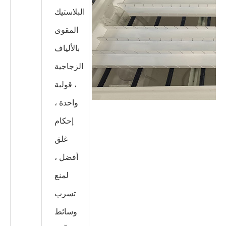
البلاستيك
المقوى
بالألياف
الزجاجية
، قولبة
واحدة ،
إحكام
غلق
أفضل ،
لمنع
تسرب
وسائط