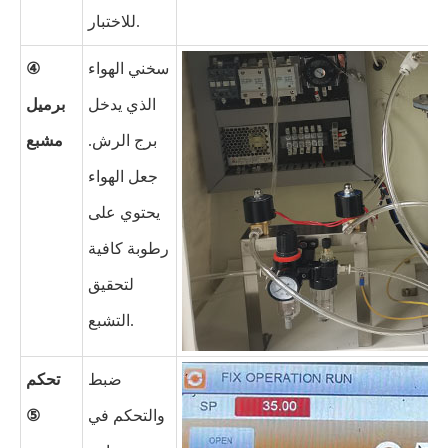
للاختبار.
سخني الهواء
④
الذي يدخل
برميل
برج الرش.
مشبع
جعل الهواء
يحتوي على
رطوبة كافية
لتحقيق
التشبع.
ضبط
تحكم
والتحكم في
⑤