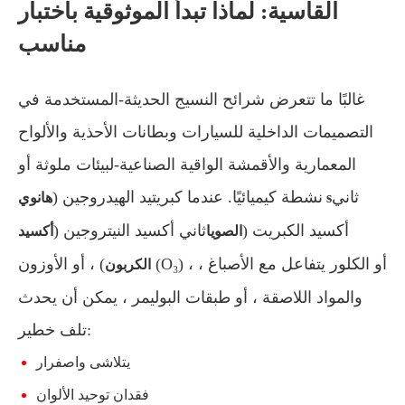
القاسية: لماذا تبدأ الموثوقية باختبار
مناسب
غالبًا ما تتعرض شرائح النسيج الحديثة-المستخدمة في
التصميمات الداخلية للسيارات وبطانات الأحذية والألواح
المعمارية والأقمشة الواقية الصناعية-لبيئات ملوثة أو
ثاني
نشطة كيميائيًا. عندما كبريتيد الهيدروجين (
هانوي s
أكسيد الكبريت (
ثاني أكسيد النيتروجين (
الصويا
أكسيد
) ، أو الأوزون (O₃) ، أو الكلور يتفاعل مع الأصباغ ،
الكربون
والمواد اللاصقة ، أو طبقات البوليمر ، يمكن أن يحدث
تلف خطير:
يتلاشى واصفرار
فقدان توحيد الألوان