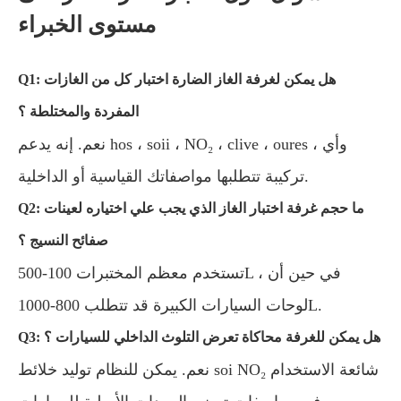
مستوى الخبراء
Q1: هل يمكن لغرفة الغاز الضارة اختبار كل من الغازات
المفردة والمختلطة ؟
نعم. إنه يدعم hos ، soii ، NO₂ ، clive ، oures ، وأي
تركيبة تتطلبها مواصفاتك القياسية أو الداخلية.
Q2: ما حجم غرفة اختبار الغاز الذي يجب علي اختياره لعينات
صفائح النسيج ؟
تستخدم معظم المختبرات 100-500L ، في حين أن
لوحات السيارات الكبيرة قد تتطلب 800-1000L.
Q3: هل يمكن للغرفة محاكاة تعرض التلوث الداخلي للسيارات ؟
نعم. يمكن للنظام توليد خلائط soi NO₂ شائعة الاستخدام