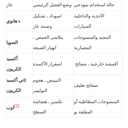
حالة استخدام نموذجي
وضع الفشل الرئيسي
غاز
الأحذية والداخلية
اسوداد ، تشكيل
هانوي s
السيارات
وصمة عار
التنجيد والمنسوجات
يتلاشى الحمض ،
الصويا
المعمارية
انهيار الصبغة
أكسيد
أقمشة خارجية ، صفائح
اصفرار الأكسدة
الكربون
التبييض ، هجوم
ثاني أكسيد
صفائح تغليف
البوليمر
الكربون
المنسوجات المطاطية أو
تكسير ، هشاشة
[2]
اوب
المغلفة بو
السطح