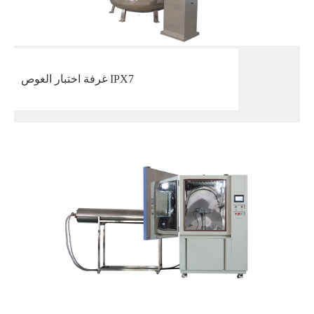
غرفة اختبار الغوص IPX7